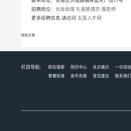
联系地址：东港区济南路格林蓝天广场11号
招聘岗位：
化妆助理
礼服管理员
摄影师
更多招聘信息,请访问
五莲人才网
相关文章
栏目导航:
职位搜索
简历中心
名企展示
一句话
套餐标准
金币充值
意见建议
联系我