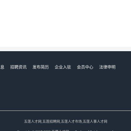
信息
招聘资讯
发布简历
企业入驻
会员中心
法律申明
们
五莲人才网,五莲招聘网,五莲人才市场,五莲人事人才网