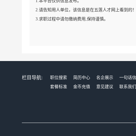
1.本平台仅供信息发布。
2.请告知用人单位，该信息是在五莲人才网上看到的
3.求职过程中请勿缴纳费用,保持谨慎。
栏目导航:
职位搜索
简历中心
名企展示
一句话
套餐标准
金币充值
意见建议
联系我