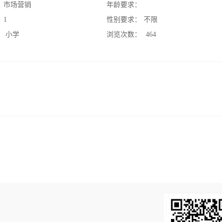
：
市场营销
年龄要求：
：
1
性别要求：
不限
：
小学
浏览次数：
464