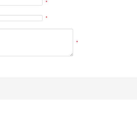
*
*
*