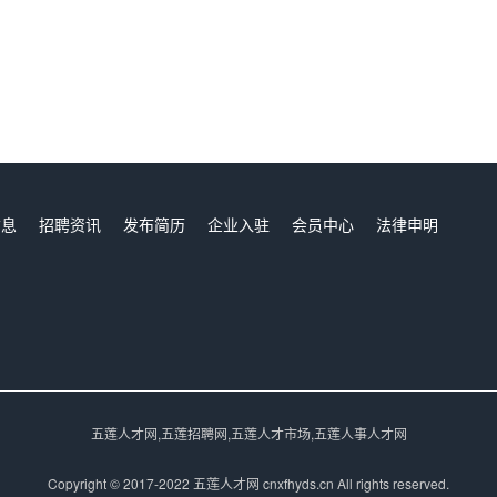
信息
招聘资讯
发布简历
企业入驻
会员中心
法律申明
们
五莲人才网,五莲招聘网,五莲人才市场,五莲人事人才网
Copyright © 2017-2022 五莲人才网 cnxfhyds.cn All rights reserved.