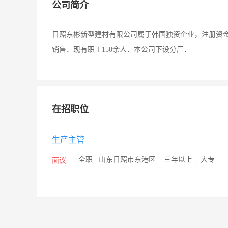
公司简介
日照东彬新型建材有限公司属于韩国独资企业，注册资金
销售．现有职工150余人．本公司下设分厂．
在招职位
生产主管
/
全职
/
山东日照市东港区
/
三年以上
/
大专
面议