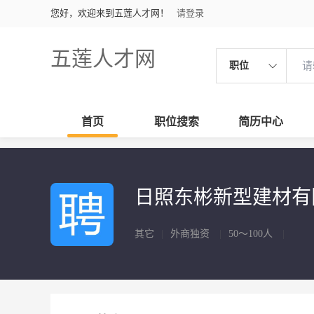
您好，欢迎来到五莲人才网！
请登录
五莲人才网
职位
首页
职位搜索
简历中心
日照东彬新型建材
其它
|
外商独资
|
50～100人
|