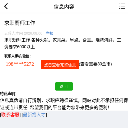
信息内容
求职厨师工作
五莲人才网 2026.08.06
举报
求职厨师工作 各种火锅。家常菜。早点。食堂。烧烤海鲜，工
资要求6000以上
联系人手机/微信：
(查看需要80金币)
198****5272
点击查看完整信息
特此声明：
信息真伪请自行辨别，求职应聘须谨慎，网站对此不承担任何保
证或连带责任! 希望我们的平台能为您带来更多的便利！
[
联系客服
]
[
最新找人才
]