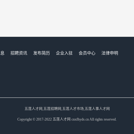
信息
招聘资讯
发布简历
企业入驻
会员中心
法律申明
们
五莲人才网,五莲招聘网,五莲人才市场,五莲人事人才网
Copyright © 2017-2022 五莲人才网 cnxfhyds.cn All rights reserved.