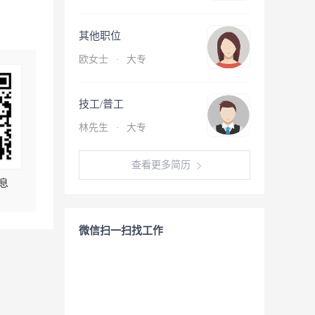
其他职位
欧女士
·
大专
技工/普工
林先生
·
大专
查看更多简历
息
微信扫一扫找工作