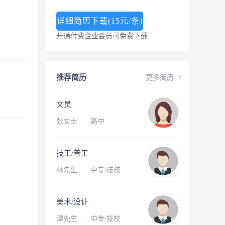
详细简历下载(15元/条)
开通付费企业会员可免费下载
推荐简历
更多简历
文员
张女士
·
高中
技工/普工
林先生
·
中专/技校
美术/设计
谭先生
·
中专/技校